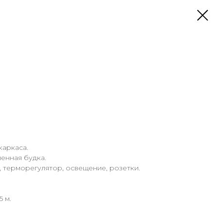
каркаса.
ленная будка.
, терморегулятор, освещение, розетки.
5 м.