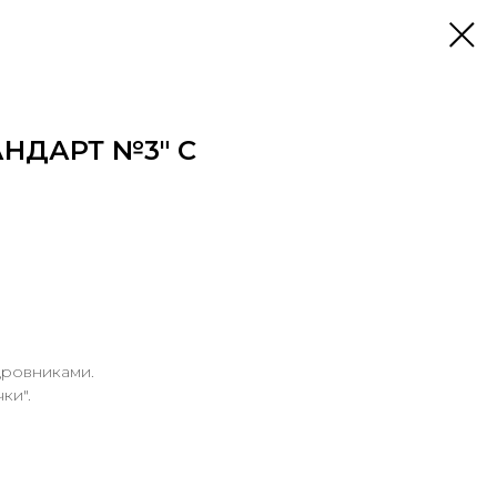
АНДАРТ №3" С
дровниками.
ки".