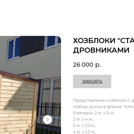
ХОЗБЛОКИ "СТ
ДРОВНИКАМИ
26 000
р.
ЗАКАЗАТЬ
Представлены хозблоки с 
Набор доски в форме "ёлоч
Размеры: 2 м. х 3 м.;
2 м. х 4 м.;
3 м. х 1,5 м.;
4 м. х 1,5 м.;