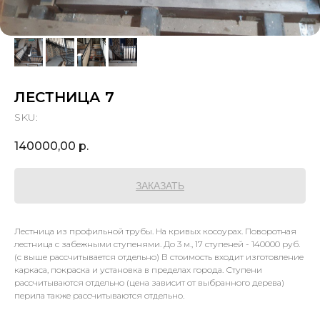
ЛЕСТНИЦА 7
SKU:
140000,00
р.
ЗАКАЗАТЬ
Лестница из профильной трубы. На кривых косоурах. Поворотная
лестница с забежными ступенями. До 3 м., 17 ступеней - 140000 руб.
(с выше рассчитывается отдельно) В стоимость входит изготовление
каркаса, покраска и установка в пределах города. Ступени
рассчитываются отдельно (цена зависит от выбранного дерева)
перила также рассчитываются отдельно.