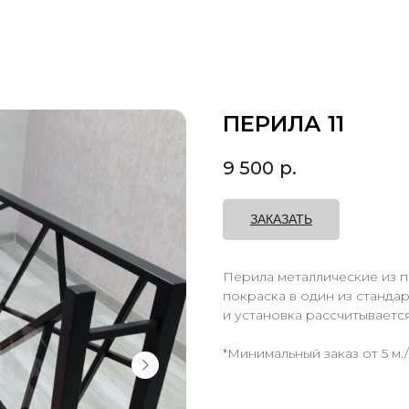
ПЕРИЛА 11
9 500
р.
ЗАКАЗАТЬ
Перила металлические из п
покраска в один из станда
и установка рассчитываетс
*Минимальный заказ от 5 м./